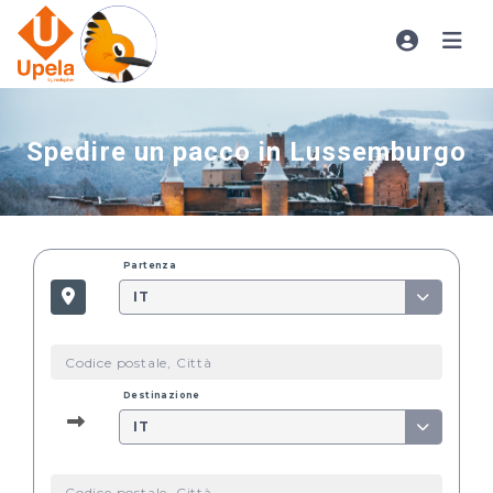
Spedire un pacco in Lussemburgo
Partenza
IT
Destinazione
IT