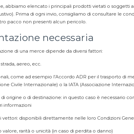
one, abbiamo elencato i principali prodotti vietati o soggett
stivo). Prima di ogni invio, consigliamo di consultare le cond
ostro pacco non presenti alcun pericolo.
tazione necessaria
azione di una merce dipende da diversi fattori:
 strada, aereo, ecc.
onali, come ad esempio l’Accordo ADR per il trasporto di mer
ione Civile Internazionale) o la IATA (Associazione Internaz
e di origine o di destinazione: in questo caso è necessario c
i informazioni
 vettori: disponibili direttamente nelle loro Condizioni Gener
 valore, rarità o unicità (in caso di perdita o danno)