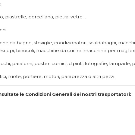
a
, piastrelle, porcellana, pietra, vetro…
chi
sche da bagno, stoviglie, condizionatori, scaldabagni, macc
elescopi, binocoli, macchine da cucire, macchine per maglier
specchi, paralumi, poster, cornici, dipinti, fotografie, lampad
ci, ruote, portiere, motori, parabrezza o altri pezzi
nsultate le Condizioni Generali dei nostri trasportatori: