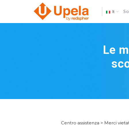
So
It
Le m
sco
Centro assistenza > Merci vieta