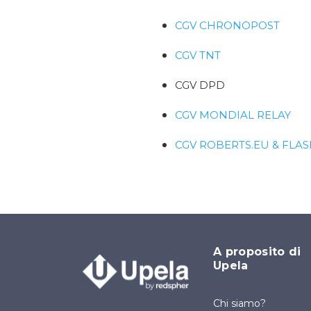
CGV CHRONOPOST
CGV TNT
CGV DPD
CGV MONDIAL RELAY
CGV ROBERTS.EU & FLA
A proposito di
Upela
Chi siamo?