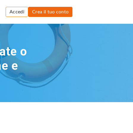
Accedi
Crea il tuo conto
ate o
ne e