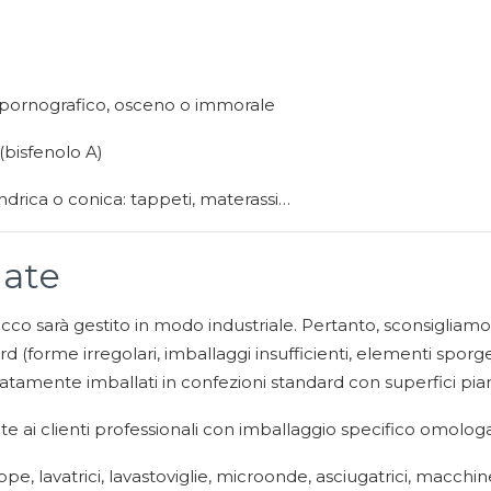
opornografico, osceno o immorale
(bisfenolo A)
lindrica o conica: tappeti, materassi…
iate
acco sarà gestito in modo industriale. Pertanto, sconsigliamo l’
(forme irregolari, imballaggi insufficienti, elementi sporgenti
uatamente imballati in confezioni standard con superfici pia
te ai clienti professionali con imballaggio specifico omolog
ppe, lavatrici, lavastoviglie, microonde, asciugatrici, macchin