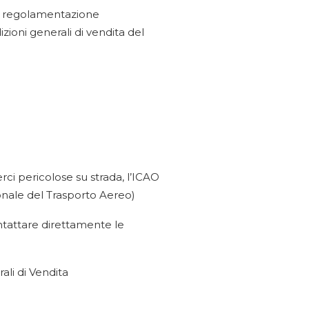
i a regolamentazione
izioni generali di vendita del
ci pericolose su strada, l’ICAO
ionale del Trasporto Aereo)
ontattare direttamente le
ali di Vendita