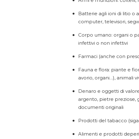
Armi e munizioni: coltelli,
Batterie agli ioni di litio 
computer, televisori, seg
Corpo umano: organi o par
infettivi o non infettivi
Farmaci (anche con presc
Fauna e flora: piante e fiori
avorio, organi…), animali vi
Denaro e oggetti di valore: 
argento, pietre preziose, g
documenti originali
Prodotti del tabacco (sigar
Alimenti e prodotti deperib