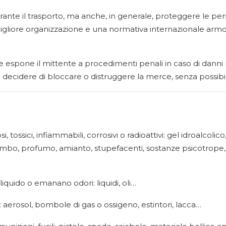
urante il trasporto, ma anche, in generale, proteggere le per
iore organizzazione e una normativa internazionale armoni
e espone il mittente a procedimenti penali in caso di danni ma
uò decidere di bloccare o distruggere la merce, senza possibi
si, tossici, infiammabili, corrosivi o radioattivi: gel idroalcoli
ombo, profumo, amianto, stupefacenti, sostanze psicotrope, 
iquido o emanano odori: liquidi, oli…
aerosol, bombole di gas o ossigeno, estintori, lacca…