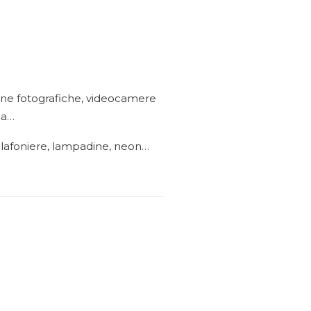
hine fotografiche, videocamere
ia…
e, plafoniere, lampadine, neon…