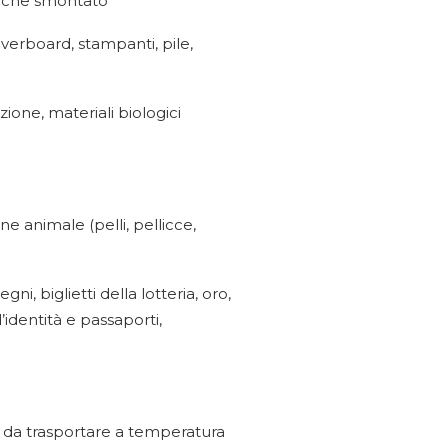
o anche smontato
 hoverboard, stampanti, pile,
one, materiali biologici
gine animale (pelli, pellicce,
i, biglietti della lotteria, oro,
d’identità e passaporti,
nti da trasportare a temperatura