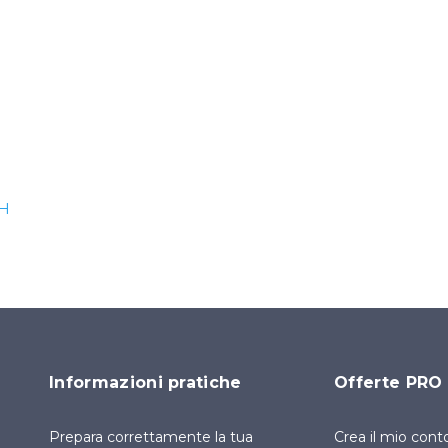
SH
Informazioni pratiche
Offerte PRO
Prepara correttamente la tua
Crea il mio cont