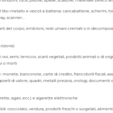
 munizioni, fucili, pistole, spade, sciabole, materiale bellic
o al litio-metallo e veicoli a batteria: caricabatterie, schermi,
way, scanner…
ti del corpo, embrioni, resti umani cremati o in decomposizi
rizione)
 vivi, semi, terriccio, scarti vegetali, prodotti animali o di ori
vi o morti
monete, banconote, carte di credito, francobolli fiscali, assegn
ioielli di valore, quadri, metalli preziosi, orologi, documenti 
ette, sigari, ecc.) e sigarette elettroniche
ili: cioccolato, verdura, prodotti freschi o surgelati, alime