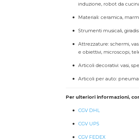
induzione, robot da cucin
Materiali: ceramica, marmo
Strumenti musicali, giradis
Attrezzature: schermi, va
e obiettivi, microscopi, t
Articoli decorativi: vasi, 
Articoli per auto: pneumati
Per ulteriori informazioni, co
CGV DHL
CGV UPS
CGV FEDEX