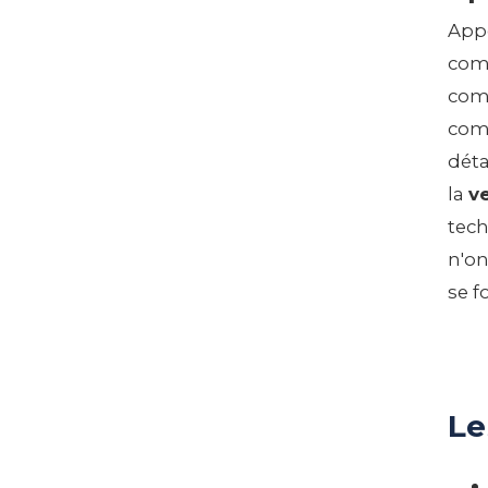
Appe
comm
comm
comp
déta
la
v
tech
n'on
se f
Le