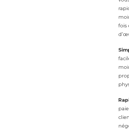
rapi
moin
fois
d’œu
Simp
faci
moin
prop
phys
Rap
paie
clie
négo