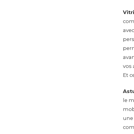
Vitr
comm
avec
pers
perm
avan
vos 
Et c
Ast
le m
mobi
une 
com