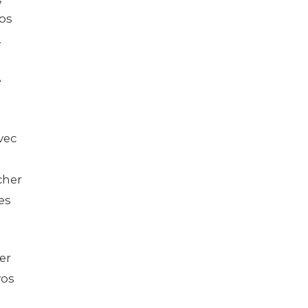
tos
…
e
vec
cher
es
er
vos