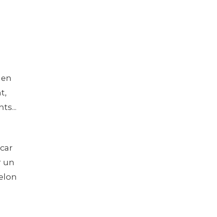
 en
t,
ts...
 car
r un
elon