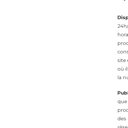
Disp
24h/
hora
prod
cons
site
où i
la nu
Publ
que 
prod
des 
rése