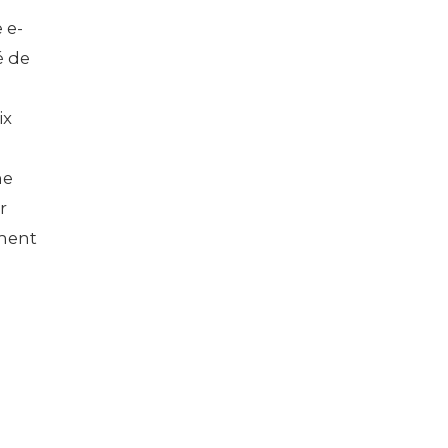
 e-
é de
ix
ne
r
ement