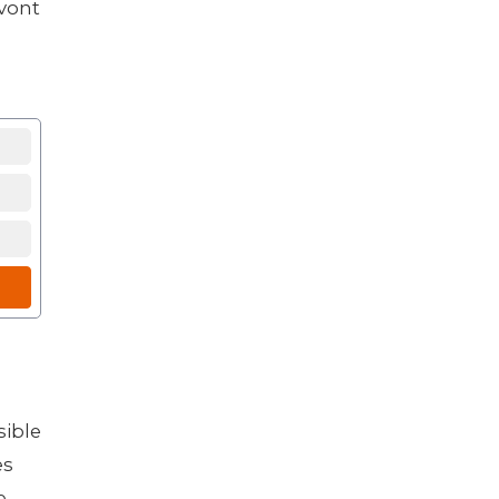
 vont
sible
es
e,