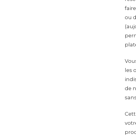
fair
ou d
(auj
perm
plat
Vous
les 
indi
de n
sans
Cett
votr
prod