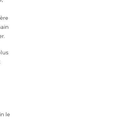
ière
main
r.
lus
t
n le