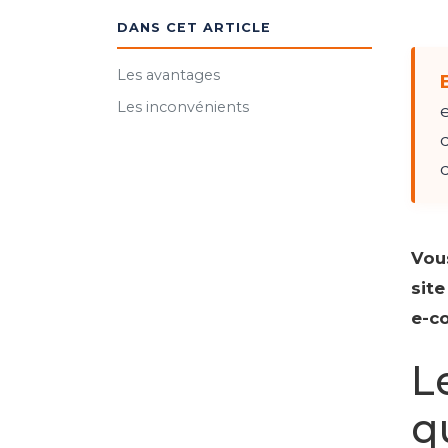
DANS CET ARTICLE
Les avantages
Les inconvénients
Vous
sit
e-co
L
q