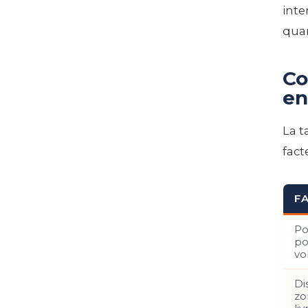
inte
quan
Co
en
La t
fact
F
Po
po
vo
Di
zo