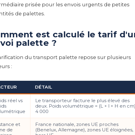
rmédiaire prisée pour les envois urgents de petites
tités de palettes.
mment est calculé le tarif d'u
voi palette ?
arification du transport palette repose sur plusieurs
eurs :
ACTEUR
DÉTAIL
ids réel vs
Le transporteur facture le plus élevé des
ids
deux. Poids volumétrique = (L × l × H en cm)
lumétrique
4 000
stance et
France nationale, zones UE proches
ne de
(Benelux, Allemagne), zones UE éloignées,