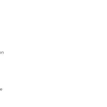
on
ge