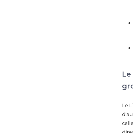
Le
gr
Le L
d'au
cell
dire