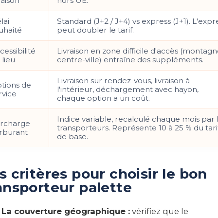
raison
hors UE.
lai
Standard (J+2 / J+4) vs express (J+1). L'expr
uhaité
peut doubler le tarif.
cessibilité
Livraison en zone difficile d'accès (montagn
 lieu
centre-ville) entraîne des suppléments.
Livraison sur rendez-vous, livraison à
tions de
l'intérieur, déchargement avec hayon,
rvice
chaque option a un coût.
Indice variable, recalculé chaque mois par 
rcharge
transporteurs. Représente 10 à 25 % du tari
rburant
de base.
s critères pour choisir le bon
ansporteur palette
La couverture géographique :
vérifiez que le