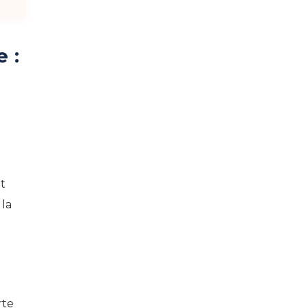
 :
t
 la
rte