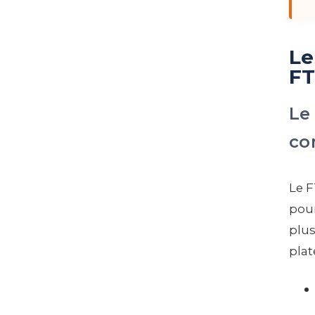
Le
FT
Le
co
Le F
pour
plus
plat