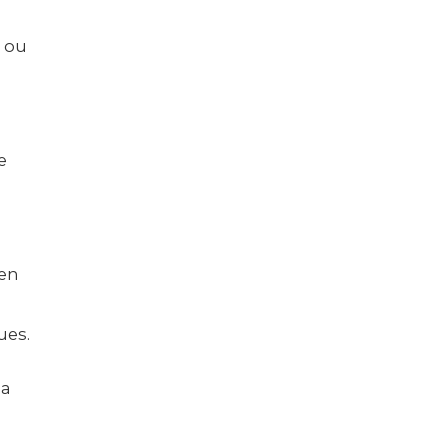
s ou
e
 en
ues.
la