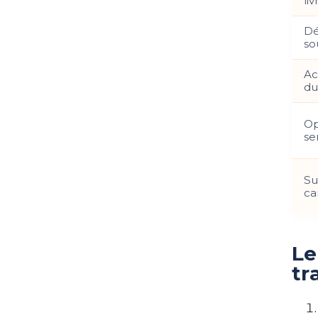
liv
Dé
so
Ac
du
Op
se
Su
ca
Le
tr