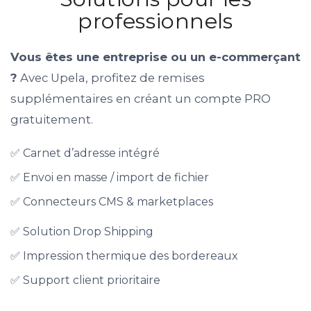
professionnels
standard). Une fausse déclaration peut
entraîner un surcoût de la part du
transporteur.
Vous êtes une entreprise ou un e-commerçant
?
Avec Upela, profitez de remises
supplémentaires en créant un compte PRO
gratuitement.
✅ Carnet d’adresse intégré
✅ Envoi en masse / import de fichier
✅ Connecteurs CMS & marketplaces
✅ Solution Drop Shipping
✅ Impression thermique des bordereaux
✅ Support client prioritaire