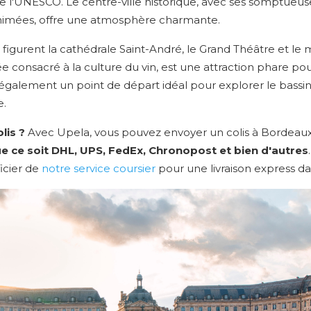
e l'UNESCO. Le centre-ville historique, avec ses somptueuse
animées, offre une atmosphère charmante.
figurent la cathédrale Saint-André, le Grand Théâtre et le mi
e consacré à la culture du vin, est une attraction phare pou
 également un point de départ idéal pour explorer le bassin
e.
lis ?
Avec Upela, vous pouvez envoyer un colis à Bordeau
e ce soit DHL, UPS, FedEx, Chronopost et bien d'autres
icier de
notre service coursier
pour une livraison express da