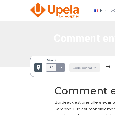
So
Fr
Comment env
Départ
FR
Comment en
Bordeaux est une ville élégante
Garonne. Elle est mondialement 