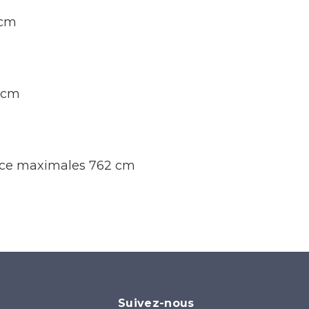
 cm
0 cm
ence maximales 762 cm
Suivez-nous