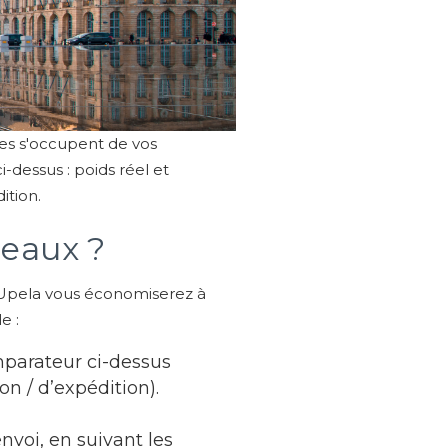
ires s'occupent de vos
-dessus : poids réel et
ition.
deaux ?
ec Upela vous économiserez à
e :
mparateur ci-dessus
n / d’expédition).
nvoi, en suivant les