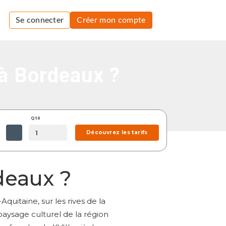
Se connecter
Créer mon compte
à Bordeaux ?
Qté
Découvrez les tarifs
deaux ?
quitaine, sur les rives de la
paysage culturel de la région