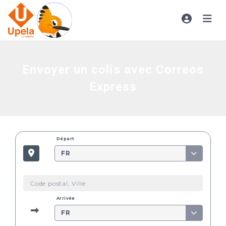
Envoyer un colis avec Correos
Express
Départ
FR
Arrivée
FR