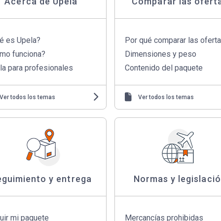
Acerca de Upela
Comparar las ofert
é es Upela?
Por qué comparar las ofert
mo funciona?
Dimensiones y peso
la para profesionales
Contenido del paquete
Ver todos los temas
Ver todos los temas
eguimiento y entrega
Normas y legislaci
uir mi paquete
Mercancías prohibidas