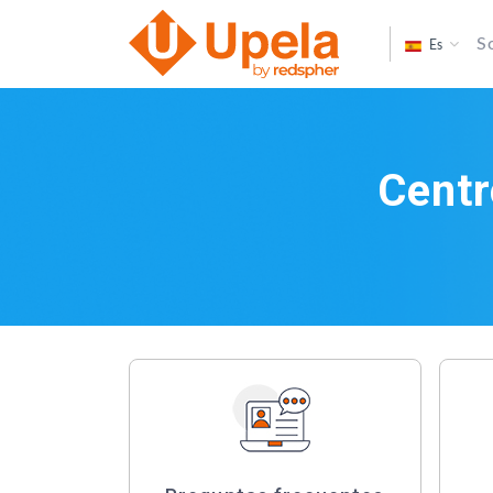
S
Es
Centr