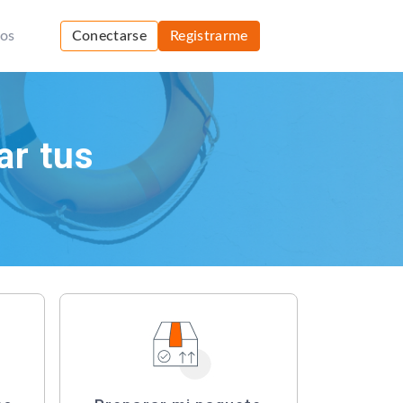
sos
Conectarse
Registrarme
ar tus