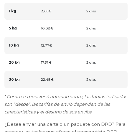
1 kg
8,66€
2 días
5 kg
10,88€
2 días
10 kg
12,77€
2 días
20 kg
17,57€
2 días
30 kg
22,48€
2 días
*
Como se mencionó anteriormente, las tarifas indicadas
son "desde", las tarifas de envío dependen de las
características y el destino de sus envíos
¿Desea enviar una carta o un paquete con DPD? Para
conocer las tarifas que ofrece el transportista DPD,