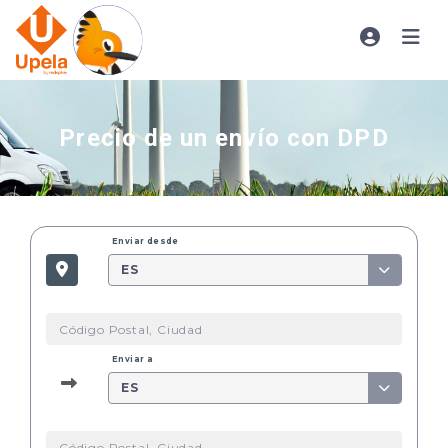
Precio de un envío con DPD
Enviar desde
ES
Enviar a
ES