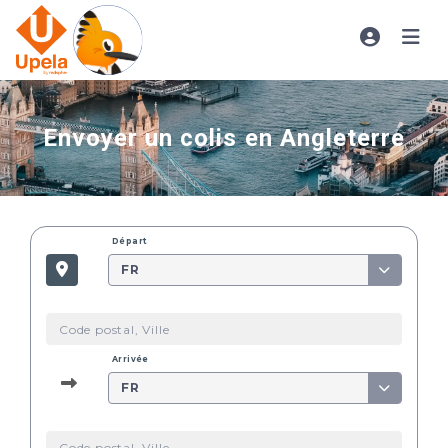
Envoyer un colis en Angleterre
Départ
FR
Arrivée
FR